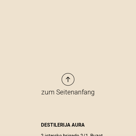
zum Seitenanfang
DESTILERIJA AURA
2.istarske brigade 2/1, Buzet