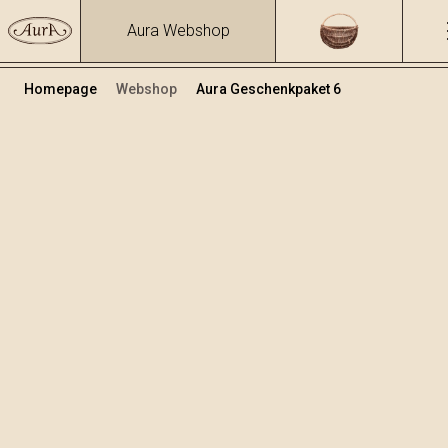
Aura Webshop
Homepage
Webshop
Aura Geschenkpaket 6
Geschenkpakete
Volumen
Alkohol
0.7
40 %
+
In den Warenkorb legen