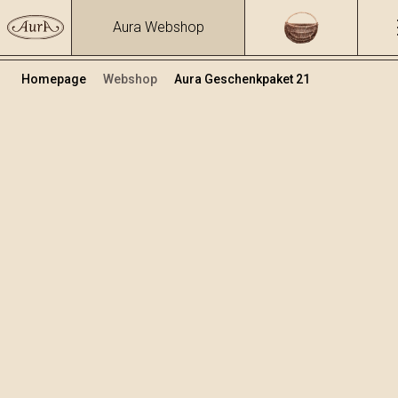
Aura Webshop
Homepage
Webshop
Aura Geschenkpaket 21
Geschenkpakete
Volumen
Alkohol
0.7
34.74 %
+
In den Warenkorb legen