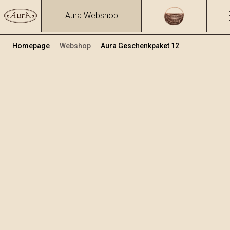
Aura Webshop
Homepage
Webshop
Aura Geschenkpaket 12
Geschenkpakete
Volumen
Alkohol
1
27.52 %
+
In den Warenkorb legen