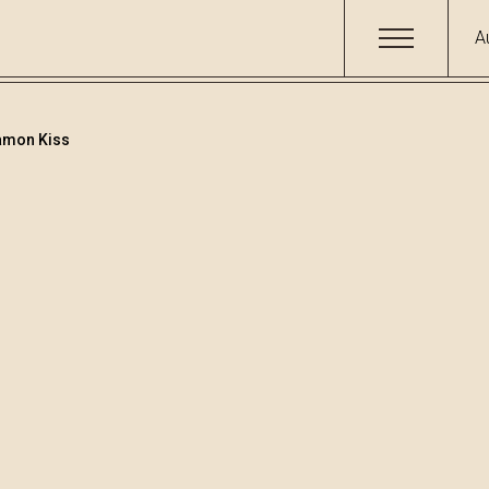
A
namon Kiss
Tee
Code
004110