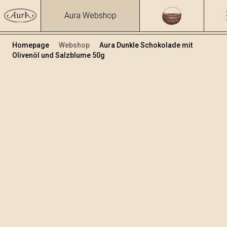
Aura Webshop
Homepage
Webshop
Aura Dunkle Schokolade mit
Olivenöl und Salzblume 50g
Schokolade
/
Dunkle Schokolade mit Olivenöl
Volumen
50
+
In den Warenkorb legen