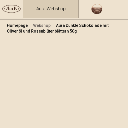
Aura Webshop
Homepage
Webshop
Aura Dunkle Schokolade mit
Olivenöl und Rosenblütenblättern 50g
Schokolade
/
Dunkle Schokolade mit Olivenöl
Volumen
50