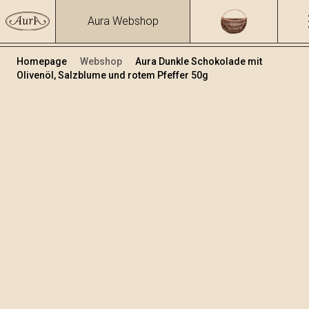
Aura Webshop
Homepage
Webshop
Aura Dunkle Schokolade mit
Olivenöl, Salzblume und rotem Pfeffer 50g
Schokolade
/
Dunkle Schokolade mit Olivenöl
Volumen
50