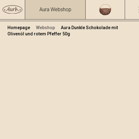
Aura Webshop
Homepage
Webshop
Aura Dunkle Schokolade mit
Olivenöl und rotem Pfeffer 50g
Schokolade
/
Dunkle Schokolade mit Olivenöl
Volumen
50
+
In den Warenkorb legen