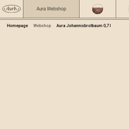
Aura Webshop
Homepage
Webshop
Aura Johannisbrotbaum 0,7 l
Obstbrände und Liköre
/
Johannisbrotbaum
Volumen
Alkohol
0.7
30.34 %
+
In den Warenkorb legen