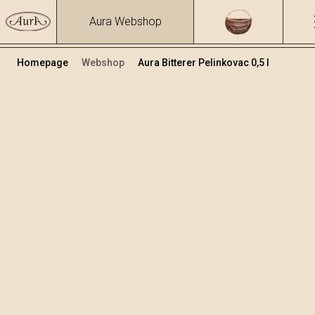
Aura Webshop
Homepage
Webshop
Aura Bitterer Pelinkovac 0,5 l
Kräuterbrände und Liköre
/
Bitterer Pelinkovac
Volumen
Alkohol
0.5
30.81 %
+
In den Warenkorb legen