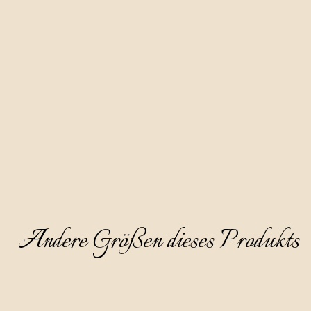
Hergestellt wird er durch sechsmonatige Mazeration von 
handgepflücktem bitterem Wermut aus den Hängen der 
ökologisch reinen Ćićarija-Region in Tresterbrand.
Es hat eine wunderschöne Karamellfarbe, angenehmen und 
attraktiven Duft, dominiert von Wermut-, Minze-, Rosmarin- 
und Lakritznoten. Der Geschmack ist halbtrocken, warm und 
angenehm und beim Nachgeschmack dominiert die typische 
Note von bitterem Wermut.
Dieser Digestif sollte idealerweise bei 8-10°C ohne Eis serviert 
werden.
Andere Größen dieses Produkts