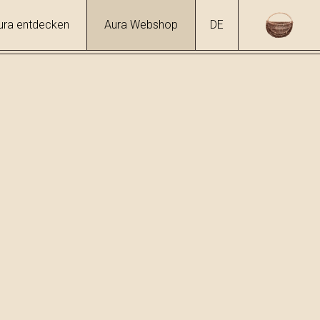
ura entdecken
Aura Webshop
DE
öre
/
Wilde Birne
hol
8 %