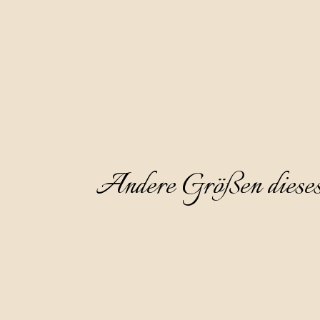
während auf dem Aftertaste eine 
Wir empfehlen, es als Aperitif bei 
Andere Größen diese