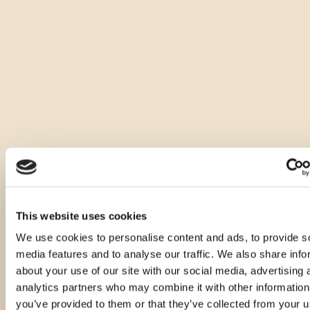
von Hand auf den Hängen der Ćićarija-Halbinsel geerntet.
Er zeichnet sich durch eine zarte, goldgelbe Farbe aus, ist klar 
und lebendig, mit einem milden und angenehmen Duft, in 
dem der Geruch von reifen Äpfeln, Salbeihonig und 
Mandarinenzesten dominiert. Beim Geschmack ist er 
halbsüß, elegant und weich, und im Nachgeschmack 
überrascht er mit dem Hauch von gebackenen Äpfeln.
Wir empfehlen ihn als Aperitif, gekühlt auf 8-10°C und ohne 
Eis zu servieren.
Andere Größen dieses Produkts
This website uses cookies
We use cookies to personalise content and ads, to provide s
media features and to analyse our traffic. We also share info
about your use of our site with our social media, advertising 
analytics partners who may combine it with other information
you’ve provided to them or that they’ve collected from your u