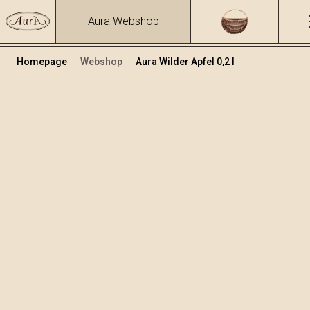
Aura Webshop
Homepage
Webshop
Aura Wilder Apfel 0,2 l
Obstbrände und Liköre
/
Wilder Apfel
Volumen
Alkohol
0.2
28.09 %
+
In den Warenkorb legen